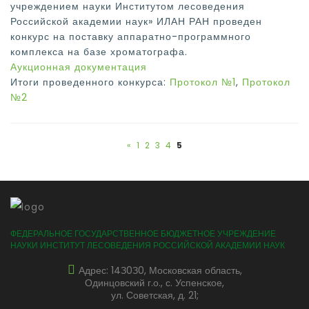
учреждением науки Институтом лесоведения
Российской академии наук» ИЛАН РАН проведен
конкурс на поставку аппаратно-программного
комплекса на базе хроматографа.
Аукционная документация
Итоги проведенного конкурса:
Протокол №1
,
Протокол
№2
«
1
2
3
4
5
ФЕДЕРАЛЬНОЕ ГОСУДАРСТВЕННОЕ БЮДЖЕТНОЕ УЧРЕЖДЕНИЕ
НАУКИ ИНСТИТУТ ЛЕСОВЕДЕНИЯ РОССИЙСКОЙ АКАДЕМИИ НАУК
Адрес: 14З0З0, Московская область,
Одинцовский г.о., с. Успенское,
ул. Советская, д. 21;