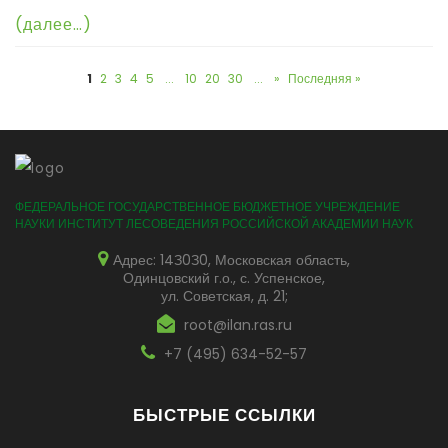
(далее…)
1
2
3
4
5
...
10
20
30
...
»
Последняя »
ФЕДЕРАЛЬНОЕ ГОСУДАРСТВЕННОЕ БЮДЖЕТНОЕ УЧРЕЖДЕНИЕ
НАУКИ ИНСТИТУТ ЛЕСОВЕДЕНИЯ РОССИЙСКОЙ АКАДЕМИИ НАУК
Адрес: 14З0З0, Московская область,
Одинцовский г.о., с. Успенское,
ул. Советская, д. 21;
root@ilan.ras.ru
+7 (495) 634-52-57
БЫСТРЫЕ ССЫЛКИ