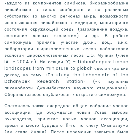
каждого из компонентов симбиоза, биоразнообразие
лишайников в типах сообществ и на различных
субстратах во многих регионах мира, возможности
использования лишайников в медицине, мониторинге
состояния окружающей среды (загрязнение воздуха,
состояние лесных экосистем) и др. В работе
симпозиума приняла участие д.б.н., доц., в.н.с.
лаборатории широколиственных лесов лаборатории
экологии широколиственных лесов Е.Э. Мучник (член
IAL с 2004 г.). На секции “Q – LichenScapes: Lichen
landscapes from miniature to global” сделан краткий
доклад на тему: «To study the lichenbiota of the
Dzhanybek Research Station» («К изучению
лихенобиоты Джаныбекского научного стационара»).
Сборник тезисов опубликован к открытию симпозиума.
Состоялось также очередное общее собрание членов
ассоциации, где обсуждался новый Устав, выборы
руководства, принятие новых членов ассоциации,
время и место будущего 11-го по счету Симпозиума
(им стала Индия). После церемонии закрытия была