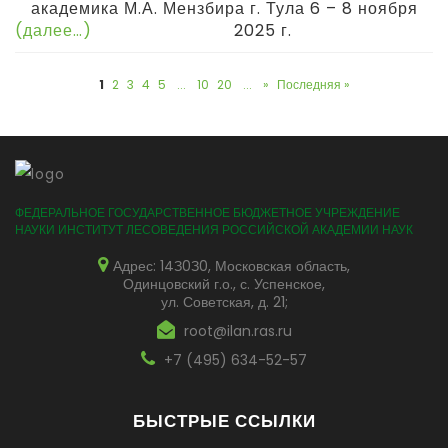
академика М.А. Мензбира г. Тула 6 – 8 ноября
(далее…)
2025 г.
1
2
3
4
5
...
10
20
...
»
Последняя »
ФЕДЕРАЛЬНОЕ ГОСУДАРСТВЕННОЕ БЮДЖЕТНОЕ УЧРЕЖДЕНИЕ
НАУКИ ИНСТИТУТ ЛЕСОВЕДЕНИЯ РОССИЙСКОЙ АКАДЕМИИ НАУК
Адрес: 14З0З0, Московская область,
Одинцовский г.о., с. Успенское,
ул. Советская, д. 21;
root@ilan.ras.ru
+7 (495) 634-52-57
БЫСТРЫЕ ССЫЛКИ