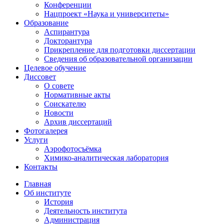
Конференции
Нацпроект «Наука и университеты»
Образование
Аспирантура
Докторантура
Прикрепление для подготовки диссертации
Сведения об образовательной организации
Целевое обучение
Диссовет
О совете
Нормативные акты
Соискателю
Новости
Архив диссертаций
Фотогалерея
Услуги
Аэрофотосъёмка
Химико-аналитическая лаборатория
Контакты
Главная
Об институте
История
Деятельность института
Администрация