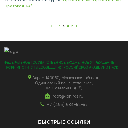
Протокол №3
«
1
2
3
4
5
»
ФЕДЕРАЛЬНОЕ ГОСУДАРСТВЕННОЕ БЮДЖЕТНОЕ УЧРЕЖДЕНИЕ
НАУКИ ИНСТИТУТ ЛЕСОВЕДЕНИЯ РОССИЙСКОЙ АКАДЕМИИ НАУК
Адрес: 14З0З0, Московская область,
Одинцовский г.о., с. Успенское,
ул. Советская, д. 21;
root@ilan.ras.ru
+7 (495) 634-52-57
БЫСТРЫЕ ССЫЛКИ