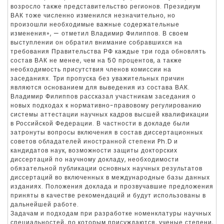
возросло также представительство регионов. Президиум
ВАК тоже численно изменился незначительно, но
произошли необходимые важные содержательные
изменения», — отметил Владимир Филиппов. В своем
выступлении он обратил внимание собравшихся на
требования Правительства РФ каждые три года обновлять
состав ВАК не менее, чем на 50 процентов, а также
необходимость присутствия членов комиссии на
заседаниях. Три пропуска без уважительных причин
являются основанием для выведения из состава ВАК.
Владимир Филиппов рассказал участникам заседания о
новых подходах к нормативно-правовому регулированию
системы аттестации научных кадров высшей квалификации
в Российской Федерации. В частности в докладе были
затронуты вопросы включения в состав диссертационных
советов обладателей иностранной степени Ph.D и
кандидатов наук, возможности защиты докторских
диссертаций по научному докладу, необходимости
обязательной публикации основных научных результатов
диссертаций во включенных в международные базы данных
изданиях. Положения доклада и прозвучавшие предложения
приняты в качестве рекомендаций и будут использованы в
дальнейшей работе.
Задачам и подходам при разработке номенклатуры научных
специальностей, по которым присуждаются, ученые степени,