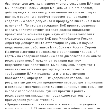
был посвящен доклад главного ученого секретаря ВАК при
Минобрнауки России Игоря Мацкевича. По его словам,
действующая номенклатура во многом не соответствует
научным реалиям и требует пересмотра подходов к
содержанию этого документа и процедуре внесения в него
изменений. По итогам заседания ВАК принято решение
создать рабочую группу, которая должна представить
проект новой номенклатуры научных специальностей к
следующему заседанию ВАК при Минобрнауки России.
Директор Департамента аттестации научных и научно-
педагогических работников Минобрнауки России Сергей
Пахомов выступил с докладами о реализации «дорожной
карты» по совершенствованию сети диссоветов и об опыте
реализации новой модели аттестации научно-
педагогических работников. Были озвучены результаты
анализа соответствия диссертационных советов
требованиям ВАК и подведены итоги достижения
показателей, определенных «дорожной картой». По
результатам дискуссии предложено пересмотреть принципы
и подходы к формированию диссертационных советов, в том
числе с использованием лучших практик в рамках
реализации организациями права самостоятельного
присуждения ученых степеней.
«Предоставление права самостоятельного присуждения
ученых степеней 27 ведущим научным и образовательным