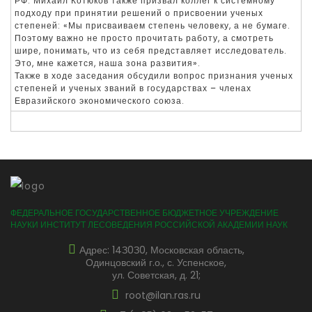
РФ. Михаил Котюков также призвал коллег к системному
подходу при принятии решений о присвоении ученых
степеней: «Мы присваиваем степень человеку, а не бумаге.
Поэтому важно не просто прочитать работу, а смотреть
шире, понимать, что из себя представляет исследователь.
Это, мне кажется, наша зона развития».
Также в ходе заседания обсудили вопрос признания ученых
степеней и ученых званий в государствах – членах
Евразийского экономического союза.
ФЕДЕРАЛЬНОЕ ГОСУДАРСТВЕННОЕ БЮДЖЕТНОЕ УЧРЕЖДЕНИЕ
НАУКИ ИНСТИТУТ ЛЕСОВЕДЕНИЯ РОССИЙСКОЙ АКАДЕМИИ НАУК
Адрес: 14З0З0, Московская область,
Одинцовский г.о., с. Успенское,
ул. Советская, д. 21;
root@ilan.ras.ru