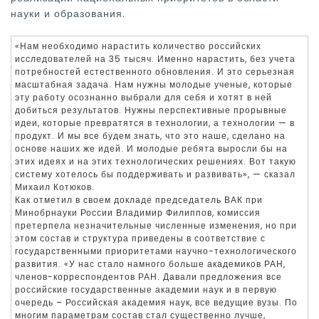
науки и образования.
«Нам необходимо нарастить количество российских
исследователей на 35 тысяч. Именно нарастить, без учета
потребностей естественного обновления. И это серьезная
масштабная задача. Нам нужны молодые ученые, которые
эту работу осознанно выбрали для себя и хотят в ней
добиться результатов. Нужны перспективные прорывные
идеи, которые превратятся в технологии, а технологии — в
продукт. И мы все будем знать, что это наше, сделано на
основе наших же идей. И молодые ребята выросли бы на
этих идеях и на этих технологических решениях. Вот такую
систему хотелось бы поддерживать и развивать», — сказал
Михаил Котюков.
Как отметил в своем докладе председатель ВАК при
Минобрнауки России Владимир Филиппов, комиссия
претерпела незначительные численные изменения, но при
этом состав и структура приведены в соответствие с
государственными приоритетами научно-технологического
развития. «У нас стало намного больше академиков РАН,
членов-корреспондентов РАН. Давали предложения все
российские государственные академии наук и в первую
очередь – Российская академия наук, все ведущие вузы. По
многим параметрам состав стал существенно лучше,