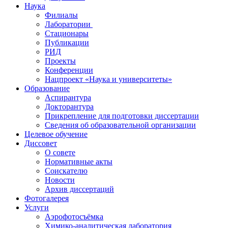
Наука
Филиалы
Лаборатории
Стационары
Публикации
РИД
Проекты
Конференции
Нацпроект «Наука и университеты»
Образование
Аспирантура
Докторантура
Прикрепление для подготовки диссертации
Сведения об образовательной организации
Целевое обучение
Диссовет
О совете
Нормативные акты
Соискателю
Новости
Архив диссертаций
Фотогалерея
Услуги
Аэрофотосъёмка
Химико-аналитическая лаборатория