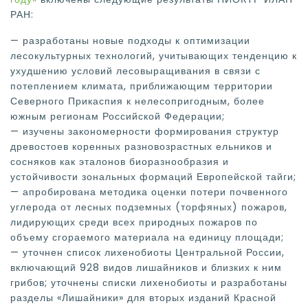
РАН:
— разработаны новые подходы к оптимизации
лесокультурных технологий, учитывающих тенденцию к
ухудшению условий лесовыращивания в связи с
потеплением климата, приближающим территории
Северного Прикаспия к нелесопригодным, более
южным регионам Российской Федерации;
— изучены закономерности формирования структур
древостоев коренных разновозрастных ельников и
сосняков как эталонов биоразнообразия и
устойчивости зональных формаций Европейской тайги;
— апробирована методика оценки потери почвенного
углерода от лесных подземных (торфяных) пожаров,
лидирующих среди всех природных пожаров по
объему сгораемого материала на единицу площади;
— уточнен список лихенобиоты Центральной России,
включающий 928 видов лишайников и близких к ним
грибов; уточнены списки лихенобиоты и разработаны
разделы «Лишайники» для вторых изданий Красной