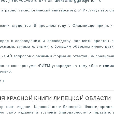
 (967) 386-02-56 ✉ e-mail: aleksandrgg86@mail.ru
 аграрно-технологический университет; ✅ Институт геоло
ысячи студентов. В прошлом году в Олимпиаде приняли
ерес к лесоведению и лесоводству, повысить престиж л
ресными, занимательными, с большим объемом иллюстрати
из 40 вопросов с разными формами ответов. За правильный
сов от консорциума «РИТМ углерода» на тему «Лес и клим
ельно.
АН
ИЯ КРАСНОЙ КНИГИ ЛИПЕЦКОЙ ОБЛАСТИ
третьего издания Красной книги Липецкой области, орган
но само издание и вручены благодарности от правитель