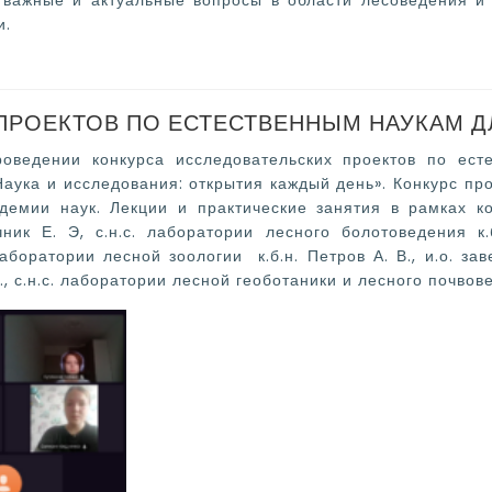
 важные и актуальные вопросы в области лесоведения и
и.
ПРОЕКТОВ ПО ЕСТЕСТВЕННЫМ НАУКАМ 
ведении конкурса исследовательских проектов по ест
аука и исследования: открытия каждый день». Конкурс пр
емии наук. Лекции и практические занятия в рамках ко
ник Е. Э, с.н.с. лаборатории лесного болотоведения к.б
 лаборатории лесной зоологии
к.б.н. Петров А. В., и.о. 
А., с.н.с. лаборатории лесной геоботаники и лесного почвове