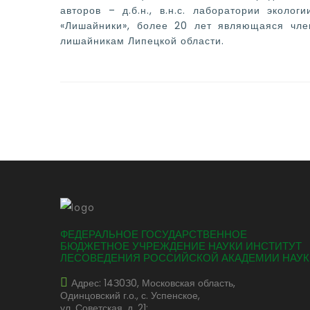
авторов – д.б.н., в.н.с. лаборатории экол
«Лишайники», более 20 лет являющаяся чле
лишайникам Липецкой области.
ФЕДЕРАЛЬНОЕ ГОСУДАРСТВЕННОЕ
БЮДЖЕТНОЕ УЧРЕЖДЕНИЕ НАУКИ ИНСТИТУТ
ЛЕСОВЕДЕНИЯ РОССИЙСКОЙ АКАДЕМИИ НАУК
Адрес: 14З0З0, Московская область,
Одинцовский г.о., с. Успенское,
ул. Советская, д. 21;