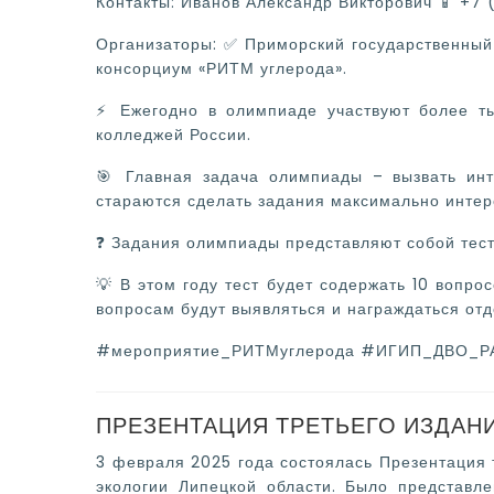
Контакты: Иванов Александр Викторович 📱 +7
Организаторы: ✅ Приморский государственный
консорциум «РИТМ углерода».
⚡ Ежегодно в олимпиаде участвуют более т
колледжей России.
🎯 Главная задача олимпиады – вызвать инт
стараются сделать задания максимально инте
❓ Задания олимпиады представляют собой тест 
💡 В этом году тест будет содержать 10 вопро
вопросам будут выявляться и награждаться отд
#мероприятие_РИТМуглерода #ИГИП_ДВО_Р
ПРЕЗЕНТАЦИЯ ТРЕТЬЕГО ИЗДАН
3 февраля 2025 года состоялась Презентация 
экологии Липецкой области. Было представле