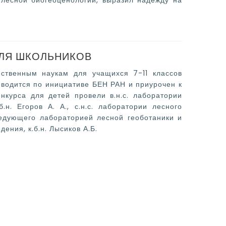
 лесной биогеоценологии, выразил надежду на
ДЛЯ ШКОЛЬНИКОВ
ественным наукам для учащихся 7-11 классов
оводится по инициативе БЕН РАН и приурочен к
нкурса для детей провели в.н.с. лаборатории
.н. Егоров А. А., с.н.с. лаборатории лесного
заведующего лабораторией лесной геоботаники и
дения, к.б.н. Лысиков А.Б.