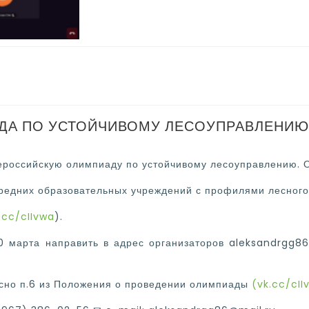
АДА ПО УСТОЙЧИВОМУ ЛЕСОУПРАВЛЕНИЮ
сероссийскую олимпиаду по устойчивому лесоуправлению. О
редних образовательных учреждений с профилями лесного д
.cc/cIIvwa
).
0 марта направить в адрес организаторов aleksandrgg86
сно п.6 из Положения о проведении олимпиады
(vk.cc/cII