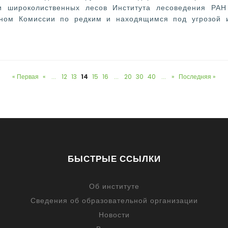
огии широколиственных лесов Института лесоведения РА
ном Комиссии по редким и находящимся под угрозой и
« Первая
«
...
12
13
14
15
16
...
20
30
40
...
»
Последняя »
БЫСТРЫЕ ССЫЛКИ
Об институте
Сведения об образовательной организации
Новости