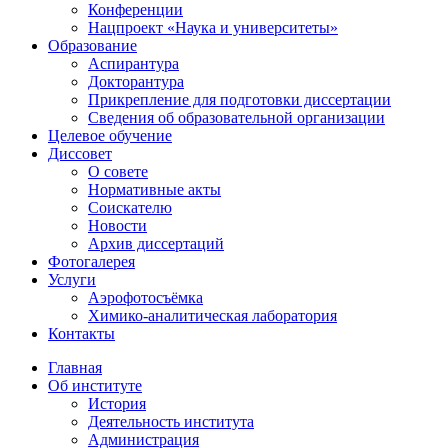
Конференции
Нацпроект «Наука и университеты»
Образование
Аспирантура
Докторантура
Прикрепление для подготовки диссертации
Сведения об образовательной организации
Целевое обучение
Диссовет
О совете
Нормативные акты
Соискателю
Новости
Архив диссертаций
Фотогалерея
Услуги
Аэрофотосъёмка
Химико-аналитическая лаборатория
Контакты
Главная
Об институте
История
Деятельность института
Администрация