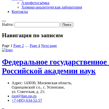
Аэрофотосъёмка
Химико-аналитическая лаборатория
Контакты
Найти:
Навигация по записям
Page
1
Page
2
…
Page
4
Next page
Федеральное государственное
Российской академии наук
Адрес: 14З0З0, Московская область,
Одинцовский г.о., с. Успенское,
ул. Советская, д. 21;
root@ilan.ras.ru
+7 (495) 634-52-57