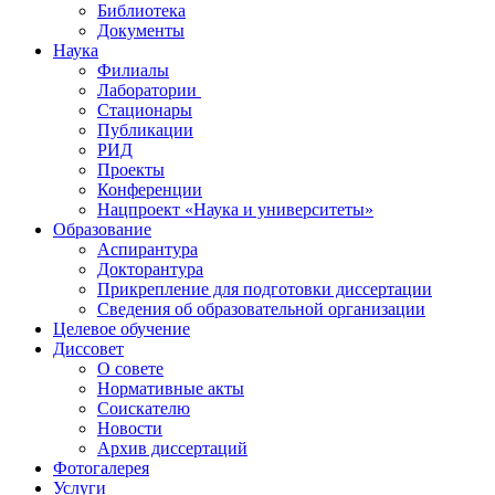
Библиотека
Документы
Наука
Филиалы
Лаборатории
Стационары
Публикации
РИД
Проекты
Конференции
Нацпроект «Наука и университеты»
Образование
Аспирантура
Докторантура
Прикрепление для подготовки диссертации
Сведения об образовательной организации
Целевое обучение
Диссовет
О совете
Нормативные акты
Соискателю
Новости
Архив диссертаций
Фотогалерея
Услуги