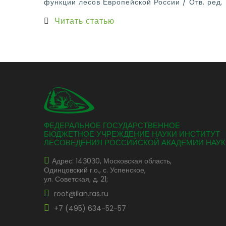
функции лесов Европейской России / Отв. ред.
Читать статью
ФЕДЕРАЛЬНОЕ ГОСУДАРСТВЕННОЕ
БЮДЖЕТНОЕ УЧРЕЖДЕНИЕ НАУКИ ИНСТИТУТ
ЛЕСОВЕДЕНИЯ РОССИЙСКОЙ АКАДЕМИИ НАУК
Адрес: 14З0З0, Московская область,
Одинцовский г.о., с. Успенское,
ул. Советская, д. 21;
root@ilan.ras.ru
+7 (495) 634-52-57