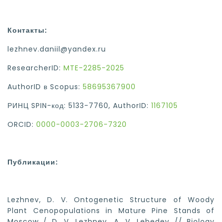
Контакты:
lezhnev.daniil@yandex.ru
ResearcherID:
MTE-2285-2025
AuthorID в Scopus:
58695367900
РИНЦ SPIN-код: 5133-7760, AuthorID:
1167105
ORCID:
0000-0003-2706-7320
Публикации
:
Lezhnev, D. V. Ontogenetic Structure of Woody
Plant Cenopopulations in Mature Pine Stands of
Moscow / D. V. Lezhnev, A. V. Lebedev // Biology