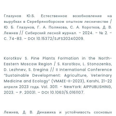
Глазунов Ю.Б. Естественное возобновление на
вырубках в Серебряноборском опытном лесничестве /
Ю. Б. Глазунов, Г. А. Полякова, С. А. Коротков, Д. В.
Лежнев // Сибирский лесной журнал. – 2024. – № 2. –
С. 74-83. – DOI 10.15372/SJFS20240209.
Korotkov S. Pine Plants Formation in the North-
Eastern Moscow Region / S. Korotkov, L. Stonozenko,
D. Lezhnev, S. Eregina // II International Conference
“Sustainable Development: Agriculture, Veterinary
Medicine and Ecology” (VMAEE-II-2023), Karshi, 21–22
апреля 2023 года. Vol. 3011. – NewYork: AIPPUBLISHING,
2023. – P. 20031. – DOI 10.1063/5.0161107.
Лежнев, Д. В. Динамика и устойчивость сосновых