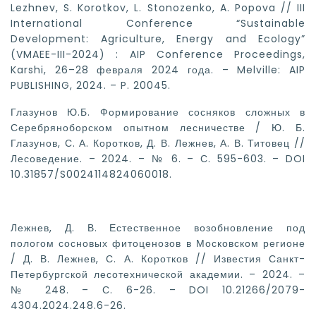
Lezhnev, S. Korotkov, L. Stonozenko, A. Popova // III
International Conference “Sustainable
Development: Agriculture, Energy and Ecology”
(VMAEE-III-2024) : AIP Conference Proceedings,
Karshi, 26–28 февраля 2024 года. – Melville: AIP
PUBLISHING, 2024. – P. 20045.
Глазунов Ю.Б. Формирование сосняков сложных в
Серебряноборском опытном лесничестве / Ю. Б.
Глазунов, С. А. Коротков, Д. В. Лежнев, А. В. Титовец //
Лесоведение. – 2024. – № 6. – С. 595-603. – DOI
10.31857/S0024114824060018.
Лежнев, Д. В. Естественное возобновление под
пологом сосновых фитоценозов в Московском регионе
/ Д. В. Лежнев, С. А. Коротков // Известия Санкт-
Петербургской лесотехнической академии. – 2024. –
№ 248. – С. 6-26. – DOI 10.21266/2079-
4304.2024.248.6-26.