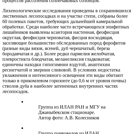
процессов рассоления солончаковых солонцов.
Лихенологические исследования проведены в сохранившихся
лиственных лесопосадках и на участке степи, собраны более
60 полевых пакетов, требующих дальнейшей камеральной
обработки. Среди наиболее часто встречающихся эпифитных
лишайников выявлены ксантория настенная, феофисция
округлая, феофисция черноватая, фисция восходящая,
заселяющие большинство обследованных пород форофитов
(разные виды вязов, ясеней, дуб черешчатый, береза
бородавчатая и др.). Более редки пармелия желобчатая,
плевростикта блюдчатая, меланеликсия гладковатая;
единичны находки гипогимнии вздутой, анаптихии
реснитчатой и эвернии сливовой. В условиях недостатка
увлажнения и интенсивного освещения эти виды обитают
только в прикомлевом горизонте (до 0,6 м от уровня почвы)
стволов дуба в наиболее затененных внутренних частях
лесопосадок.
Группа из ИЛАН РАН и МГУ на
Джаныбекском стационаре.
Автор фото: А.В. Колесников
Группа почвоведов из ИЛАН