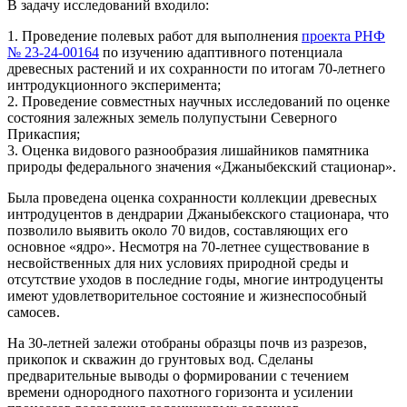
В задачу исследований входило:
1. Проведение полевых работ для выполнения
проекта РНФ
№ 23-24-00164
по изучению адаптивного потенциала
древесных растений и их сохранности по итогам 70-летнего
интродукционного эксперимента;
2. Проведение совместных научных исследований по оценке
состояния залежных земель полупустыни Северного
Прикаспия;
3. Оценка видового разнообразия лишайников памятника
природы федерального значения «Джаныбекский стационар».
Была проведена оценка сохранности коллекции древесных
интродуцентов в дендрарии Джаныбекского стационара, что
позволило выявить около 70 видов, составляющих его
основное «ядро». Несмотря на 70-летнее существование в
несвойственных для них условиях природной среды и
отсутствие уходов в последние годы, многие интродуценты
имеют удовлетворительное состояние и жизнеспособный
самосев.
На 30-летней залежи отобраны образцы почв из разрезов,
прикопок и скважин до грунтовых вод. Сделаны
предварительные выводы о формировании с течением
времени однородного пахотного горизонта и усилении