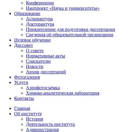
Конференции
Нацпроект «Наука и университеты»
Образование
Аспирантура
Докторантура
Прикрепление для подготовки диссертации
Сведения об образовательной организации
Целевое обучение
Диссовет
О совете
Нормативные акты
Соискателю
Новости
Архив диссертаций
Фотогалерея
Услуги
Аэрофотосъёмка
Химико-аналитическая лаборатория
Контакты
Главная
Об институте
История
Деятельность института
Администрация