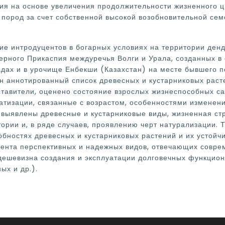
ия на основе увеличения продолжительности жизненного ци
пород за счет собственной высокой возобновительной семе
ние интродуцентов в богарных условиях на территории ден
ерного Прикаспия междуречья Волги и Урала, созданных в 
адах и в урочище Енбекши (Казахстан) на месте бывшего п
н аннотированный список древесных и кустарниковых расте
тавители, оценено состояние взрослых жизнеспособных с
атизации, связанные с возрастом, особенностями изменен
т выявлены древесные и кустарниковые виды, жизненная ст
рии и, в ряде случаев, проявлению черт натурализации. 
бностях древесных и кустарниковых растений и их устойчи
ента перспективных и надежных видов, отвечающих совр
 дешевизна создания и эксплуатации долговечных функцио
ых и др.).