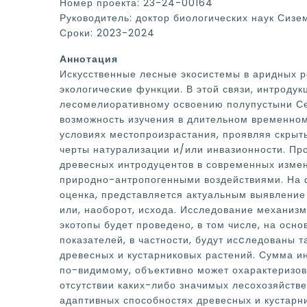
Номер проекта: 23-24-00164
Руководитель: доктор биологических наук Сиз
Сроки: 2023-2024
Аннотация
Искусственные лесные экосистемы в аридных 
экологические функции. В этой связи, интроду
лесомелиоративному освоению полупустыни Сев
возможность изучения в длительном временном
условиях местопроизрастания, проявляя скрыт
черты натурализации и/или инвазионности. Про
древесных интродуцентов в современных изме
природно-антропогенными воздействиями. На ф
оценка, представляется актуальным выявление
или, наоборот, исхода. Исследование механиз
экотопы будет проведено, в том числе, на осн
показателей, в частности, будут исcледованы т
древесных и кустарниковых растений. Сумма и
по-видимому, объективно может охарактеризов
отсутствии каких-либо значимых лесохозяйств
адаптивных способностях древесных и кустарни