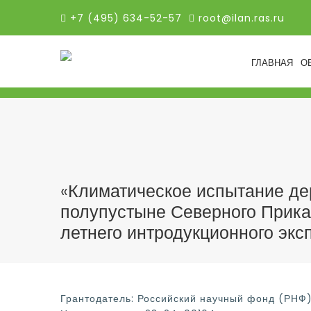
+7 (495) 634-52-57
root@ilan.ras.ru
ГЛАВНАЯ
О
«Климатическое испытание дер
полупустыне Северного Прика
летнего интродукционного экс
Грантодатель: Российский научный фонд (РНФ