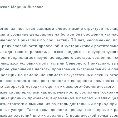
емская Марина Львовна
регионах являются важными элементами в структуре их ла
кция и создание дендрариев на богаре без орошения как ча
ерного Прикаспия по прошествии 70 лет, несомненно, пр
 ряду способности древесной и кустарниковой растительно
ые адаптивные реакции, а также внедряться в существующ
ект предполагает изучение видового состава, состояния, 
няющихся условиях полупустыни Северного Прикаспия, вы
оне увеличения частоты проявления экстремальных и опа
 реакций на изменение климата искусственных лесных экос
мов спонтанного распространения и внедрения различных 
ове авторской методики оценки их эколого-биологического 
акие характеристики как встречаемость, состояние, сохран
ндикационных признаков, выраженная в баллах и являющая
ать стратегию выживания за столь длительный период при
енных уходов. Такие исследования проводятся впервые и р
ковых растений вне их ареалов. С практической точки зрен