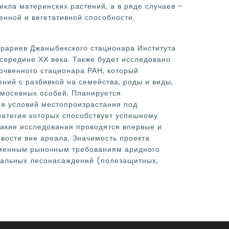
кла материнских растений, а в ряде случаев –
нной и вегетативной способности.
драриев Джаныбекского стационара Института
середине ХХ века. Также будет исследовано
очвенного стационара РАН, который
ний с разбивкой на семейства, роды и виды,
амосевных особей. Планируется
ия условий местопроизрастания под
ратегия которых способствует успешному
Такие исследования проводятся впервые и
вости вне ареала. Значимость проекта
еменным рыночным требованиям аридного
нальных лесонасаждений (полезащитных,