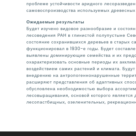
проблеме устойчивости аридного лесоразведен
самовоспроизводства используемых древесных 
Ожидаемые результаты
Будет изучено видовое разнообразие и состоя
лесоведения РАН в глинистой полупустыне Сев
состояние сохранившихся деревьев в старых с
функционировал в 1930-е годы. Будет составле
выявлены доминирующие семейства и их предс
охарактеризовать основные периоды их акклим
воздействием самих растений и климата. Буду
внедрению на антропогеннонарушенные террито
расширяют представления об адаптивных спосо
обусловлена необходимостью выбора ассортим
лесовыращивания, основой которого является
лесопастбищных, озеленительных, рекреационн