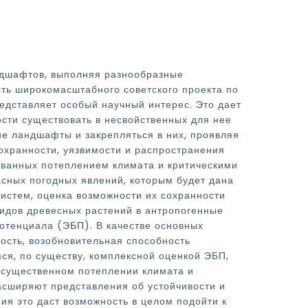
ндшафтов, выполняя разнообразные
сть широкомасштабного советского проекта по
едставляет особый научный интерес. Это дает
сти существовать в несвойственных для нее
ие ландшафты и закрепляться в них, проявляя
сохранности, уязвимости и распространения
званных потеплением климата и критическими
сных погодных явлений, которым будет дана
истем, оценка возможности их сохранности
видов древесных растений в антропогенные
потенциала (ЭБП). В качестве основных
ность, возобновительная способность
ся, по существу, комплексной оценкой ЭБП,
 существенном потеплении климата и
асширяют представления об устойчивости и
ия это даст возможность в целом подойти к