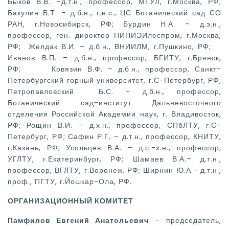
Быков В.В. –д.т.н., профессор, МГУЛ, г.Москва, РФ;
Бакулин В.Т. – д.б.н., г.н.с., ЦС Ботанический сад СО
РАН, г.Новосибирск, РФ; Бурдин Н.А. – д.э.н.,
профессор, ген. директор НИПИЭИлеспром, г.Москва,
РФ; Желдак В.И. – д.б.н., ВНИИЛМ, г.Пушкино, РФ;
Иванов В.П. – д.б.н., профессор, БГИТУ, г.Брянск,
РФ; Ковязин В.Ф. – д.б.н., профессор, Санкт-
Петербургский горный университет, г.С-Петербург, РФ;
Петропавловский Б.С. – д.б.н., профессор,
Ботанический сад-институт Дальневосточного
отделения Российской Академии наук, г. Владивосток,
РФ; Рощин В.И. – д.х.н., профессор, СПбЛТУ, г.С-
Петербург, РФ; Сафин Р.Г. – д.т.н., профессор, КНИТУ,
г.Казань, РФ; Усольцев В.А. – д.с.-х.н., профессор,
УГЛТУ, г.Екатеринбург, РФ; Шамаев В.А.– д.т.н.,
профессор, ВГЛТУ, г.Воронеж, РФ; Ширнин Ю.А.- д.т.н.,
проф., ПГТУ, г.Йошкар-Ола, РФ.
ОРГАНИЗАЦИОННЫЙ КОМИТЕТ
Памфилов Евгений Анатольевич
– председатель,