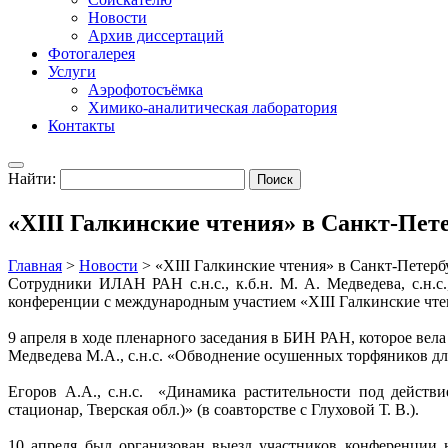
Новости
Архив диссертаций
Фотогалерея
Услуги
Аэрофотосъёмка
Химико-аналитическая лаборатория
Контакты
Найти:
«XIII Галкинские чтения» в Санкт-Пет
Главная
>
Новости
>
«XIII Галкинские чтения» в Санкт-Петер
Сотрудники ИЛАН РАН с.н.с., к.б.н. М. А. Медведева, с.н.с
конференции с международным участием «XIII Галкинские чтени
9 апреля в ходе пленарного заседания в БИН РАН, которое вел
Медведева М.А., с.н.с. «Обводнение осушенных торфяников дл
Егоров А.А., с.н.с. «Динамика растительности под действ
стационар, Тверская обл.)» (в соавторстве с Глуховой Т. В.).
10 апреля был организован выезд участников конференции 