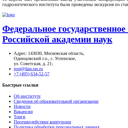
гидрологического института были проведены экскурсия по ста
Федеральное государственное
Российской академии наук
Адрес: 14З0З0, Московская область,
Одинцовский г.о., с. Успенское,
ул. Советская, д. 21;
root@ilan.ras.ru
+7 (495) 634-52-57
Быстрые ссылки
Об институте
Сведения об образовательной организации
Новости
Вакансии
Торги
Противодействие коррупции
Политика обработки персональных данных