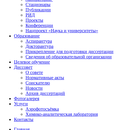
Стационары
Публикации
РИД
Проекты
Конференции
Нацпроект «Наука и университеты»
Образование
Аспирантура
Докторантура
Прикрепление для подготовки диссертации
Сведения об образовательной организации
Целевое обучение
Диссовет
О совете
Нормативные акты
Соискателю
Новости
Архив диссертаций
Фотогалерея
Услуги
Аэрофотосъёмка
Химико-аналитическая лаборатория
Контакты
Главная