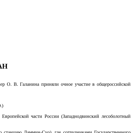
РАН
енер О. В. Галанина приняли очное участие в общероссийской
.)
е Европейской части России (Западнодвинский лесоболотный
ю станцию Ламмин-Суо), где сотрудниками Государственного