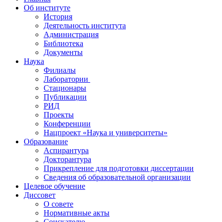
Об институте
История
Деятельность института
Администрация
Библиотека
Документы
Наука
Филиалы
Лаборатории
Стационары
Публикации
РИД
Проекты
Конференции
Нацпроект «Наука и университеты»
Образование
Аспирантура
Докторантура
Прикрепление для подготовки диссертации
Сведения об образовательной организации
Целевое обучение
Диссовет
О совете
Нормативные акты
Соискателю