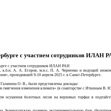
ербурге с участием сотрудников ИЛАН 
бурге с участием сотрудников ИЛАН РАН
., к.б.н. А. А. Егоров, м.н.с. П. А. Черненко и ведущий инж
я», проходившей 9-10 апреля 2025 г. в Санкт-Петербурге.
а Галанина О. В., были представлены доклады:
я смягчения изменения климата» (в соавторстве с Иткиным В. Ю
ием осушения болотных лесов на верховых торфах в подтайг
на Зеленогорскую полевую экспериментальную базу (болотну