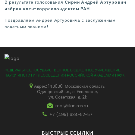
В результате голосования
Сирин Андрей Артурович
избран
член-корреспондентом РАН
.
Поздравляем Андрея Артуровича с заслуженным
почетным званием!
ФЕДЕРАЛЬНОЕ ГОСУДАРСТВЕННОЕ БЮДЖЕТНОЕ УЧРЕЖДЕНИЕ
НАУКИ ИНСТИТУТ ЛЕСОВЕДЕНИЯ РОССИЙСКОЙ АКАДЕМИИ НАУК
Адрес: 14З0З0, Московская область,
Одинцовский г.о., с. Успенское,
ул. Советская, д. 21;
root@ilan.ras.ru
+7 (495) 634-52-57
БЫСТРЫЕ ССЫЛКИ