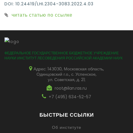
DOI: 10.24419/LHI.2304-3083.2022.4.03
читать статью по ссылке
ФЕДЕРАЛЬНОЕ ГОСУДАРСТВЕННОЕ БЮДЖЕТНОЕ УЧРЕЖДЕНИЕ
НАУКИ ИНСТИТУТ ЛЕСОВЕДЕНИЯ РОССИЙСКОЙ АКАДЕМИИ НАУК
Адрес: 14З0З0, Московская область,
Одинцовский г.о., с. Успенское,
ул. Советская, д. 21;
root@ilan.ras.ru
+7 (495) 634-52-57
БЫСТРЫЕ ССЫЛКИ
Об институте