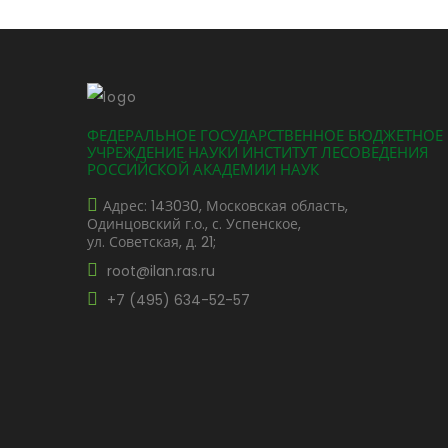
ФЕДЕРАЛЬНОЕ ГОСУДАРСТВЕННОЕ БЮДЖЕТНОЕ
УЧРЕЖДЕНИЕ НАУКИ ИНСТИТУТ ЛЕСОВЕДЕНИЯ
РОССИЙСКОЙ АКАДЕМИИ НАУК
Адрес: 14З0З0, Московская область,
Одинцовский г.о., с. Успенское,
ул. Советская, д. 21;
root@ilan.ras.ru
+7 (495) 634-52-57