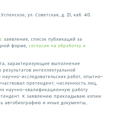
спенское, ул. Советская, д. 21, каб. 40.
u
: заявление, список публикаций за
одной форме,
согласия на обработку и
нта, характеризующие выполнение
о результатов интеллектуальной
е научно-исследовательских работ, опытно-
участвовал претендент; численность лиц,
ших научно-квалификационную работу
ретендент. К заявлению прикладываю копии
ть автобиографию и иные документы,