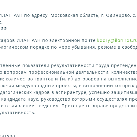
ИЛАН РАН по адресу: Московская область, г. Одинцово, с. У
2.
022
.
 кадров ИЛАН РАН по электронной почте
kadry@ilan.ras.r
ологическом порядке по мере убывания, резюме в своб
ственные показатели результативности труда претенде
о вопросам профессиональной деятельности; количеств
и; количество грантов и (или) договоров на выполнени
включая международные проекты, в выполнении которых 
дагогических кадров в аспирантуре, успешно защитив
 кандидата наук, руководство которыми осуществлял п
е в заявлении сведения. Претендент вправе представи
ультативность.
ратура.