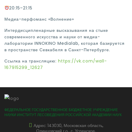
20:15–21:15
Медиа-перфоманс «Волнение»
Интердисципленарные высказывания на стыке
современного искусства и науки от медиа-
лаборатории INNOKINO Medialab, которая базируется
в пространстве Севкабеля в Санкт-Петербурге.
Ссылка на трансляцию:
https://vk.com/wall-
167915299_12627
ФЕДЕРАЛЬНОЕ ГОСУДАРСТВЕННОЕ БЮДЖЕТНОЕ УЧРЕЖДЕНИЕ
НАУКИ ИНСТИТУТ ЛЕСОВЕДЕНИЯ РОССИЙСКОЙ АКАДЕМИИ НАУК
Адрес: 14З0З0, Московская область,
Одинцовский г.о., с. Успенское,