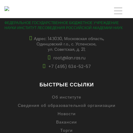
ФЕДЕРАЛЬНОЕ ГОСУДАРСТВЕННОЕ БЮДЖЕТНОЕ УЧРЕЖДЕНИЕ
НАУКИ ИНСТИТУТ ЛЕСОВЕДЕНИЯ РОССИЙСКОЙ АКАДЕМИИ НАУК
Адрес: 14З0З0, Московская область,
Одинцовский г.о., с. Успенское,
ул. Советская, д. 21;
root@ilan.ras.ru
+7 (495) 634-52-57
БЫСТРЫЕ ССЫЛКИ
Об институте
Сведения об образовательной организации
Новости
Вакансии
Торги