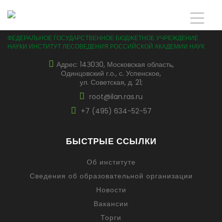
ФЕДЕРАЛЬНОЕ ГОСУДАРСТВЕННОЕ БЮДЖЕТНОЕ УЧРЕЖДЕНИЕ
НАУКИ ИНСТИТУТ ЛЕСОВЕДЕНИЯ РОССИЙСКОЙ АКАДЕМИИ НАУК
Адрес: 14З0З0, Московская область,
Одинцовский г.о., с. Успенское,
ул. Советская, д. 21;
root@ilan.ras.ru
+7 (495) 634-52-57
БЫСТРЫЕ ССЫЛКИ
Об институте
Сведения об образовательной организации
Новости
Вакансии
Торги