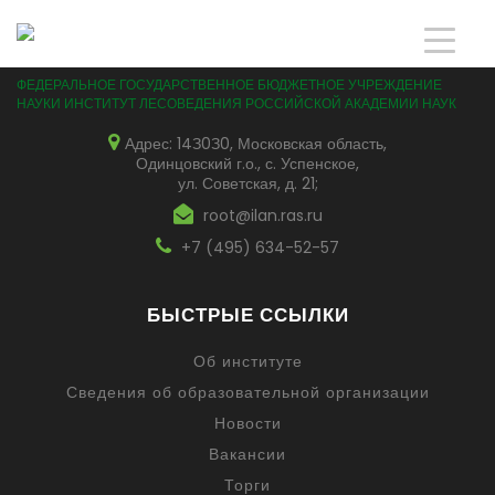
ФЕДЕРАЛЬНОЕ ГОСУДАРСТВЕННОЕ БЮДЖЕТНОЕ УЧРЕЖДЕНИЕ
НАУКИ ИНСТИТУТ ЛЕСОВЕДЕНИЯ РОССИЙСКОЙ АКАДЕМИИ НАУК
Адрес: 14З0З0, Московская область,
Одинцовский г.о., с. Успенское,
ул. Советская, д. 21;
root@ilan.ras.ru
+7 (495) 634-52-57
БЫСТРЫЕ ССЫЛКИ
Об институте
Сведения об образовательной организации
Новости
Вакансии
Торги