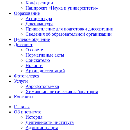
Конференции
Нацпроект «Наука и университеты»
Образование
Аспирантура
Докторантура
Прикрепление для подготовки диссертации
Сведения об образовательной организации
Целевое обучение
Диссовет
О совете
Нормативные акты
Соискателю
Новости
Архив диссертаций
Фотогалерея
Услуги
Аэрофотосъёмка
Химико-аналитическая лаборатория
Контакты
Главная
Об институте
История
Деятельность института
Администрация