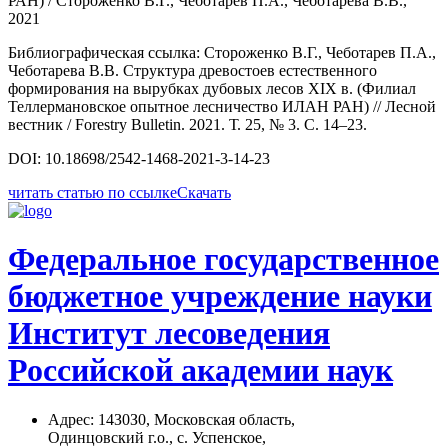
РАН) / Стороженко В.Г., Чеботарев П.А., Чеботарева В.В.,
2021
Библиографическая ссылка: Стороженко В.Г., Чеботарев П.А.,
Чеботарева В.В. Структура древостоев естественного
формирования на вырубках дубовых лесов XIX в. (Филиал
Теллермановское опытное лесничество ИЛАН РАН) // Лесной
вестник / Forestry Bulletin. 2021. Т. 25, № 3. С. 14–23.
DOI: 10.18698/2542-1468-2021-3-14-23
читать статью по ссылке
Скачать
Федеральное государственное
бюджетное учреждение науки
Институт лесоведения
Российской академии наук
Адрес: 14З0З0, Московская область,
Одинцовский г.о., с. Успенское,