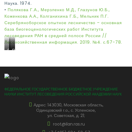
Наука. 1974.
•
Полякова Г.А., Мерзленко М.Д., Глазунов Ю.Б.,
Коженкова А.А., Колганихина Г.Б., Мельник П.Г.
Серебряноборское опытное лесничество – основная
база биогеоценологических работ Института
лесоведения РАН в средней полосе России //
Лесохозяйственная информация. 2019. №4. с.67-78.
Барвинок
Печеночница
Посадки
малый
благородная
ветреницы
в
в
дубравной
Серебряноборском
Серебряноборском
в
опытном
опытном
Серебряноборском
лесничестве
лесничестве
опытном
ФЕДЕРАЛЬНОЕ ГОСУДАРСТВЕННОЕ БЮДЖЕТНОЕ УЧРЕЖДЕНИЕ
лесничестве
НАУКИ ИНСТИТУТ ЛЕСОВЕДЕНИЯ РОССИЙСКОЙ АКАДЕМИИ НАУК
Адрес: 14З0З0, Московская область,
Одинцовский г.о., с. Успенское,
ул. Советская, д. 21;
root@ilan.ras.ru