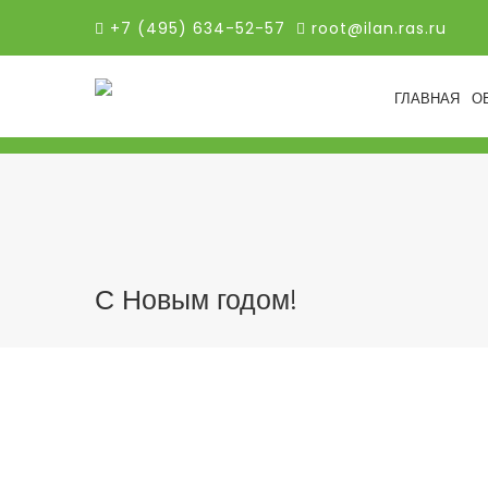
+7 (495) 634-52-57
root@ilan.ras.ru
ГЛАВНАЯ
О
С Новым годом!