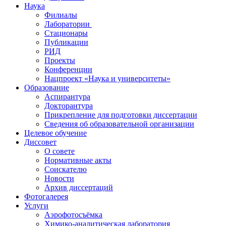
Наука
Филиалы
Лаборатории
Стационары
Публикации
РИД
Проекты
Конференции
Нацпроект «Наука и университеты»
Образование
Аспирантура
Докторантура
Прикрепление для подготовки диссертации
Сведения об образовательной организации
Целевое обучение
Диссовет
О совете
Нормативные акты
Соискателю
Новости
Архив диссертаций
Фотогалерея
Услуги
Аэрофотосъёмка
Химико-аналитическая лаборатория