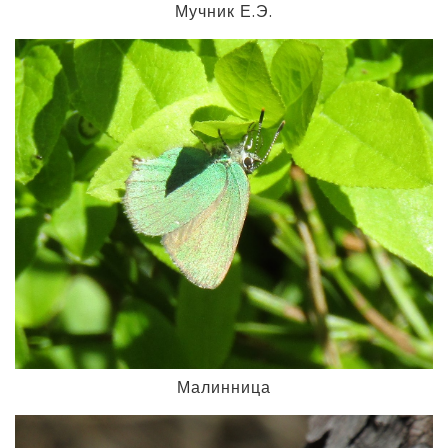
Мучник Е.Э.
Малинница