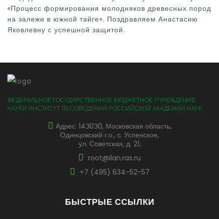
«Процесс формирования молодняков древесных пород
на залежи в южной тайге». Поздравляем Анастасию
Яковлевну с успешной защитой.
ФЕДЕРАЛЬНОЕ ГОСУДАРСТВЕННОЕ БЮДЖЕТНОЕ УЧРЕЖДЕНИЕ
НАУКИ ИНСТИТУТ ЛЕСОВЕДЕНИЯ РОССИЙСКОЙ АКАДЕМИИ НАУК
Адрес: 14З0З0, Московская область,
Одинцовский г.о., с. Успенское,
ул. Советская, д. 21;
root@ilan.ras.ru
+7 (495) 634-52-57
БЫСТРЫЕ ССЫЛКИ