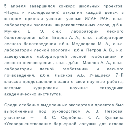
5 апреля завершился конкурс школьных проектов:
«Наука и исследования: открытия каждый день», в
котором приняли участие ученые ИЛАН РАН: в.н.с.
лаборатории экологии широколиственных лесов, д.б.н.
Мучник Е. Э, с.н.с. лаборатории лесного
болотоведения к.б.н. Егоров А. А., с.н.с. лаборатории
лесного болотоведения к.б.н. Медведева М. А., с.н.с.
лаборатории лесной зоологии к.б.н. Петров А. В., и.о.
заведующего лабораторией лесной геоботаники и
лесного почвоведения, г.н.с., д.б.н. Маслов А. А., с.н.с.
лаборатории лесной геоботаники и лесного
почвоведения, к.б.н. Лысиков А.Б. Учащиеся 7-11
классов представляли к защите свои научные работы,
которые курировали научные сотрудники
академических институтов.
Среди особенно выделенных экспертами проектов был
выполненный под руководством А. В. Петрова:
участники — В. С. Скрябина, К. А. Кузякина
«Усовершенствование барьерной ловушки для отлова