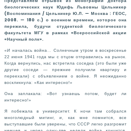
Представляем отрывок из монографии доктора
биологических наук Юдифь Львовны Цельникер
(Воспоминания / Цельникер Ю.Л. — Москва : ГЕОС,
2008. — 180 с.) о военном времени, которое она
пережила, будучи студенткой биологического
факультета МГУ в рамках «Всероссийской акции
«Научный полк».
«И началась война…
Солнечным утром в воскресенье
22 июня 1941 года мы с отцом отправились на рынок.
Когда вернулись, нас встретила соседка (это были уже
другие соседи — прежние получили квартиру и
переехали) с объявлением о войне. Я неожиданно
воскликнула: «Как интересно!»
Она заплакала: «Вот узнаешь потом, будет ли
интересно!»
Я побежала в университет. К ночи там собрался
многолюдный митинг, и, как мне помнится, все
выступавшие были уверены, что СССР легко разгромит
немцев и через одну-две недели война кончится.