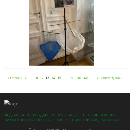
« Первая
«
...
11
12
13
14
15
...
20
30
40
...
»
Последняя »
ФЕДЕРАЛЬНОЕ ГОСУДАРСТВЕННОЕ БЮДЖЕТНОЕ УЧРЕЖДЕНИЕ
НАУКИ ИНСТИТУТ ЛЕСОВЕДЕНИЯ РОССИЙСКОЙ АКАДЕМИИ НАУК