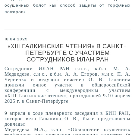
осушенных болот как способ защиты от торфяных
пожаров».
18.04.2025
«XIII ГАЛКИНСКИЕ ЧТЕНИЯ» В САНКТ-
ПЕТЕРБУРГЕ С УЧАСТИЕМ
СОТРУДНИКОВ ИЛАН РАН
Сотрудники ИЛАН РАН с.н.с., к.б.н. М. А.
Медведева, с.н.с., к.б.н. А. А. Егоров, м.н.с. П. А.
Черненко и ведущий инженер О. В. Галанина
приняли очное участие в общероссийской
конференции с международным участием
«XIII Галкинские чтения», проходившей 9-10 апреля
2025 г. в Санкт-Петербурге.
9 апреля в ходе пленарного заседания в БИН РАН,
которое вела Галанина О. В., были представлены
доклады:
Медведева М.А., с.н.с. «Обводнение осушенных
торфяников для смягчения изменения климата» (в