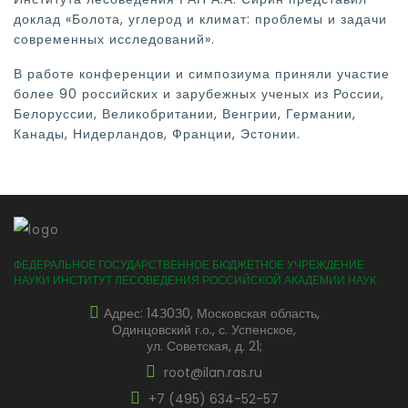
доклад «Болота, углерод и климат: проблемы и задачи
современных исследований».
В работе конференции и симпозиума приняли участие
более 90 российских и зарубежных ученых из России,
Белоруссии, Великобритании, Венгрии, Германии,
Канады, Нидерландов, Франции, Эстонии.
ФЕДЕРАЛЬНОЕ ГОСУДАРСТВЕННОЕ БЮДЖЕТНОЕ УЧРЕЖДЕНИЕ
НАУКИ ИНСТИТУТ ЛЕСОВЕДЕНИЯ РОССИЙСКОЙ АКАДЕМИИ НАУК
Адрес: 14З0З0, Московская область,
Одинцовский г.о., с. Успенское,
ул. Советская, д. 21;
root@ilan.ras.ru
+7 (495) 634-52-57