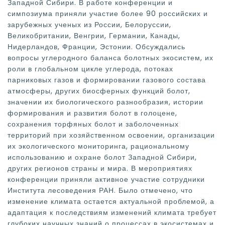
Западной Сибири. В работе конференции и
симпозиума приняли участие более 90 российских и
зарубежных ученых из России, Белоруссии,
Великобритании, Венгрии, Германии, Канады,
Нидерландов, Франции, Эстонии. Обсуждались
вопросы углеродного баланса болотных экосистем, их
роли в глобальном цикле углерода, потоках
парниковых газов и формировании газового состава
атмосферы, других биосферных функций болот,
значении их биологического разнообразия, истории
формирования и развития болот в голоцене,
сохранения торфяных болот и заболоченных
территорий при хозяйственном освоении, организации
их экологического мониторинга, рациональному
использованию и охране болот Западной Сибири,
других регионов страны и мира. В мероприятиях
конференции приняли активное участие сотрудники
Института лесоведения РАН. Было отмечено, что
изменение климата остается актуальной проблемой, а
адаптация к последствиям изменений климата требует
глубоких научных знаний о процессах в экосистемах и