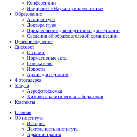
Конференции
Нацпроект «Наука и университеты»
Образование
Аспирантура
Докторантура
Прикрепление для подготовки диссертации
Сведения об образовательной организации
Целевое обучение
Диссовет
О совете
Нормативные акты
Соискателю
Новости
Архив диссертаций
Фотогалерея
Услуги
Аэрофотосъёмка
Химико-аналитическая лаборатория
Контакты
Главная
Об институте
История
Деятельность института
Администрация