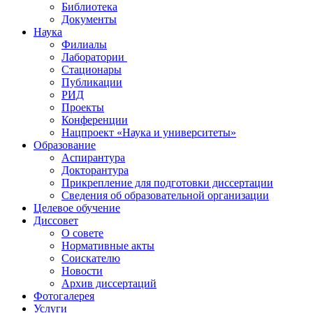
Библиотека
Документы
Наука
Филиалы
Лаборатории
Стационары
Публикации
РИД
Проекты
Конференции
Нацпроект «Наука и университеты»
Образование
Аспирантура
Докторантура
Прикрепление для подготовки диссертации
Сведения об образовательной организации
Целевое обучение
Диссовет
О совете
Нормативные акты
Соискателю
Новости
Архив диссертаций
Фотогалерея
Услуги