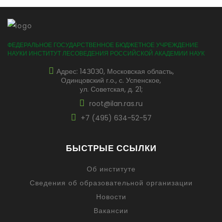
ФЕДЕРАЛЬНОЕ ГОСУДАРСТВЕННОЕ БЮДЖЕТНОЕ УЧРЕЖДЕНИЕ
НАУКИ ИНСТИТУТ ЛЕСОВЕДЕНИЯ РОССИЙСКОЙ АКАДЕМИИ НАУК
Адрес: 14З0З0, Московская область,
Одинцовский г.о., с. Успенское,
ул. Советская, д. 21;
root@ilan.ras.ru
+7 (495) 634-52-57
БЫСТРЫЕ ССЫЛКИ
Об институте
Сведения об образовательной организации
Новости
Вакансии