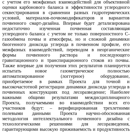
с учетом его межфазных взаимодействий для объективной
оценки карбонового баланса и эффективности углеродного
секвестрирования в сравнении разных гидротермических
условий, материалов-почвомодификаторов и вариантов
почвенного смарт-дизайна. Впервые будет детализирована
недостаточно изученная почвенная составляющая
углеродного баланса с учетом не только поверхностного С-
газообмена почвы и атмосферы, но и сложной динамики
биогенного диоксида углерода в почвенном профиле, его
межфазных взаимодействий, переводом в неорганические
формы почвенного раствора и последующего
гравитационного и транспирационного стоков из почвы.
Также впервые для получения этих результатов планируется
испытать новое газометрическое полностью
автоматизированное (логгерное) оборудование,
приобретаемое в рамках Проекта для точной и
высокочастотной регистрации динамики диоксида углерода в
почвенных конструкциях под лесоразведение; Наиболее
важными общими результатами междисциплинарного
Проекта, получаемыми во взаимодействии всех его
участников будут: – верифицированная трехлетними
полевыми данными Проекта научно-обоснованная
методология интеллектуального почвенного дизайна с
технологическими решениями для лесоразведения,
гарантирующими высокую приживаемость и продуктивность