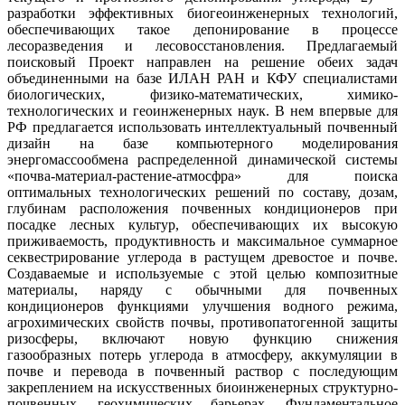
разработки эффективных биогеоинженерных технологий,
обеспечивающих такое депонирование в процессе
лесоразведения и лесовосстановления. Предлагаемый
поисковый Проект направлен на решение обеих задач
объединенными на базе ИЛАН РАН и КФУ специалистами
биологических, физико-математических, химико-
технологических и геоинженерных наук. В нем впервые для
РФ предлагается использовать интеллектуальный почвенный
дизайн на базе компьютерного моделирования
энергомассообмена распределенной динамической системы
«почва-материал-растение-атмосфра» для поиска
оптимальных технологических решений по составу, дозам,
глубинам расположения почвенных кондиционеров при
посадке лесных культур, обеспечивающих их высокую
приживаемость, продуктивность и максимальное суммарное
секвестрирование углерода в растущем древостое и почве.
Создаваемые и используемые с этой целью композитные
материалы, наряду с обычными для почвенных
кондиционеров функциями улучшения водного режима,
агрохимических свойств почвы, противопатогенной защиты
ризосферы, включают новую функцию снижения
газообразных потерь углерода в атмосферу, аккумуляции в
почве и перевода в почвенный раствор с последующим
закреплением на искусственных биоинженерных структурно-
почвенных, геохимических барьерах. Фундаментальное