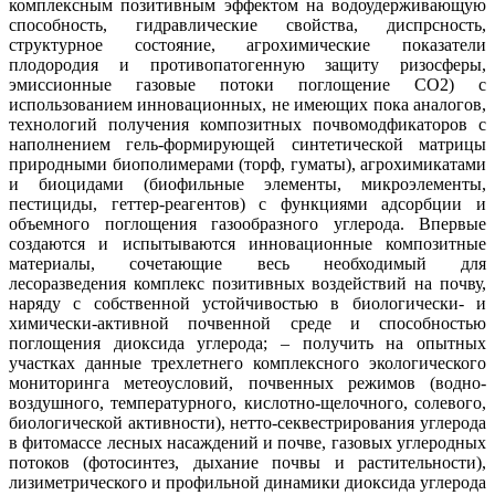
комплексным позитивным эффектом на водоудерживающую
способность, гидравлические свойства, диспрсность,
структурное состояние, агрохимические показатели
плодородия и противопатогенную защиту ризосферы,
эмиссионные газовые потоки поглощение СО2) с
использованием инновационных, не имеющих пока аналогов,
технологий получения композитных почвомодфикаторов с
наполнением гель-формирующей синтетической матрицы
природными биополимерами (торф, гуматы), агрохимикатами
и биоцидами (биофильные элементы, микроэлементы,
пестициды, геттер-реагентов) с функциями адсорбции и
объемного поглощения газообразного углерода. Впервые
создаются и испытываются инновационные композитные
материалы, сочетающие весь необходимый для
лесоразведения комплекс позитивных воздействий на почву,
наряду с собственной устойчивостью в биологически- и
химически-активной почвенной среде и способностью
поглощения диоксида углерода; – получить на опытных
участках данные трехлетнего комплексного экологического
мониторинга метеоусловий, почвенных режимов (водно-
воздушного, температурного, кислотно-щелочного, солевого,
биологической активности), нетто-секвестрирования углерода
в фитомассе лесных насаждений и почве, газовых углеродных
потоков (фотосинтез, дыхание почвы и растительности),
лизиметрического и профильной динамики диоксида углерода