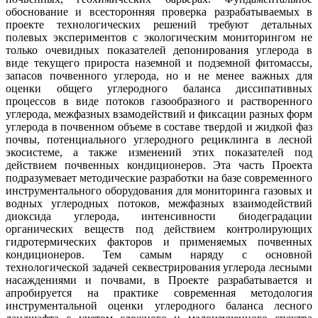
обоснование и всесторонняя проверка разрабатываемых в
проекте технологических решений требуют детальных
полевых экспериментов с экологическим мониторингом не
только очевидных показателей депонирования углерода в
виде текущего прироста наземной и подземной фитомассы,
запасов почвенного углерода, но и не менее важных для
оценки общего углеродного баланса диссипативных
процессов в виде потоков газообразного и растворенного
углерода, межфазных взамодействий и фиксации разных форм
углерода в почвенном объеме в составе твердой и жидкой фаз
почвы, потенциального углеродного рециклинга в лесной
экосистеме, а также изменений этих показателей под
действием почвенных кондиционеров. Эта часть Проекта
подразумевает методические разработки на базе современного
инструментального оборудования для мониторинга газовых и
водных углеродных потоков, межфазных взаимодействий
диоксида углерода, интенсивности биодеградации
органических веществ под действием контролирующих
гидротермических факторов и применяемых почвенных
кондиционеров. Тем самым наряду с основной
технологической задачей секвестрирования углерода лесными
насаждениями и почвами, в Проекте разрабатывается и
апробируется на практике современная методология
инструментальной оценки углеродного баланса лесного