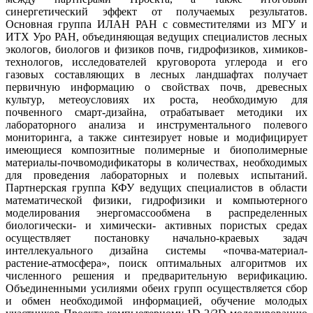
синергетический эффект от получаемых результатов.
Основная группа ИЛАН РАН с совместителями из МГУ и
ИТХ Уро РАН, объединяющая ведущих специалистов лесных
экологов, биологов и физиков почв, гидрофизиков, химиков-
технологов, исследователей круговорота углерода и его
газовых составляющих в лесных ландшафтах получает
первичную информацию о свойствах почв, древесных
культур, метеоусловиях их роста, необходимую для
почвенного смарт-дизайна, отрабатывает методики их
лабораторного анализа и инструментального полевого
мониторинга, а также синтезирует новые и модифицирует
имеющиеся композитные полимерные и биополимерные
материалы-почвомодификаторы в количествах, необходимых
для проведения лабораторных и полевых испытаний.
Партнерская группа КФУ ведущих специалистов в области
математической физики, гидрофизики и компьютерного
моделирования энергомассообмена в распределенных
биологически- и химически- активных пористых средах
осуществляет постановку начально-краевых задач
интеллекуального дизайна системы «почва-материал-
растение-атмосфера», поиск оптимальных алгоритмов их
численного решения и предварительную верификацию.
Объединенными усилиями обеих групп осуществляется сбор
и обмен необходимой информацией, обучение молодых