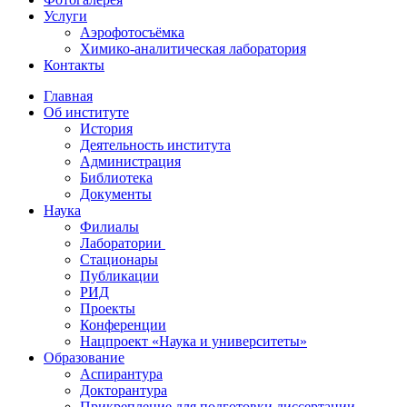
Услуги
Аэрофотосъёмка
Химико-аналитическая лаборатория
Контакты
Главная
Об институте
История
Деятельность института
Администрация
Библиотека
Документы
Наука
Филиалы
Лаборатории
Стационары
Публикации
РИД
Проекты
Конференции
Нацпроект «Наука и университеты»
Образование
Аспирантура
Докторантура
Прикрепление для подготовки диссертации