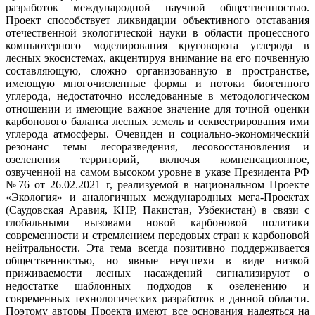
разработок международной научной общественностью.
Проект способствует ликвидации объективного отставания
отечественной экологической науки в области процессного
компьютерного моделирования круговорота углерода в
лесных экосистемах, акцентируя внимание на его почвенную
составляющую, сложно организованную в пространстве,
имеющую многочисленные формы и потоки биогенного
углерода, недостаточно исследованные в методологическом
отношении и имеющие важное значение для точной оценки
карбонового баланса лесных земель и секвестрирования ими
углерода атмосферы. Очевиден и социально-экономический
резонанс темы лесоразведения, лесовосстановления и
озеленения территорий, включая компенсационное,
озвученной на самом высоком уровне в указе Президента РФ
№76 от 26.02.2021 г, реализуемой в национальном Проекте
«Экология» и аналогичных международных мега-Проектах
(Саудовская Аравия, КНР, Пакистан, Узбекистан) в связи с
глобальными вызовами новой карбоновой политики
современности и стремлением передовых стран к карбоновой
нейтральности. Эта тема всегда позитивно поддерживается
общественностью, но явные неуспехи в виде низкой
приживаемости лесных насаждений сигнализируют о
недостатке шаблонных подходов к озеленению и
современных технологических разработок в данной области.
Поэтому авторы Проекта имеют все основания надеяться на