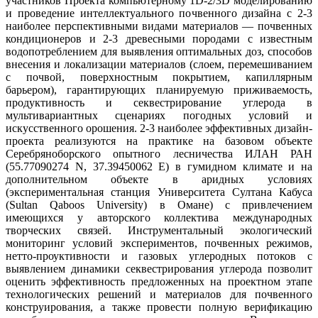
участников Проекта компьютерному 1D-2/3D моделированию
и проведение интеллектуального почвенного дизайна с 2-3
наиболее перспективными видами материалов — почвенных
кондиционеров и 2-3 древесными породами с известным
водопотреблением для выявления оптимальных доз, способов
внесения и локализации материалов (слоем, перемешиванием
с почвой, поверхностным покрытием, капиллярным
барьером), гарантирующих планируемую приживаемость,
продуктивность и секвестрирование углерода в
мультивариантных сценариях погодных условий и
искусственного орошения. 2-3 наиболее эффективных дизайн-
проекта реализуются на практике на базовом объекте
Серебряноборского опытного лесничества ИЛАН РАН
(55.77090274 N, 37.39450062 E) в гумидном климате и на
дополнительном объекте в аридных условиях
(экспериментальная станция Университета Султана Кабуса
(Sultan Qaboos University) в Омане) с привлечением
имеющихся у авторского коллектива международных
творческих связей. Инструментальный экологический
мониторинг условий экспериментов, почвенных режимов,
нетто-проуктивности и газовых углеродных потоков с
выявлением динамики секвестрирования углерода позволит
оценить эффективность предложенных на проектном этапе
технологических решений и материалов для почвенного
конструирования, а также провести полную верификацию