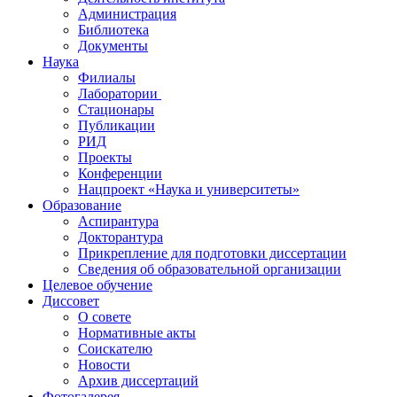
Администрация
Библиотека
Документы
Наука
Филиалы
Лаборатории
Стационары
Публикации
РИД
Проекты
Конференции
Нацпроект «Наука и университеты»
Образование
Аспирантура
Докторантура
Прикрепление для подготовки диссертации
Сведения об образовательной организации
Целевое обучение
Диссовет
О совете
Нормативные акты
Соискателю
Новости
Архив диссертаций
Фотогалерея