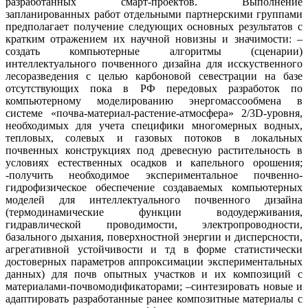
разработанных смарт-проектов. Выполнение
запланированных работ отдельными партнерскими группами
предполагает получение следующих основных результатов с
кратким отражением их научной новизны и значимости: –
создать компьютерные алгоритмы (сценарии)
интеллектуального почвенного дизайна для исскуственного
лесоразведения с целью карбоновой севестрации на базе
отсутствующих пока в РФ передовых разработок по
компьютерному моделированию энергомассообмена в
системе «почва-материал-растение-атмосфера» 2/3D-уровня,
необходимых для учета специфики многомерных водных,
тепловых, солевых и газовых потоков в локальных
почвенных конструкциях под древесную растительность в
условиях естественных осадков и капельного орошения;
-получить необходимое экспериментальное почвенно-
гидрофизическое обеспечение создаваемых компьютерных
моделей для интеллектуального почвенного дизайна
(термодинамические функции водоудерживания,
гидравлической проводимости, электропроводности,
базального дыхания, поверхностной энергии и дисперсности,
агрегативной устойчивости и тд в форме статистически
достоверных параметров аппроксимации экспериментальных
данных) для почв опытных участков и их композиций с
материалами-почвомодификаторами; –синтезировать новые и
адаптировать разработанные ранее композитные материалы с