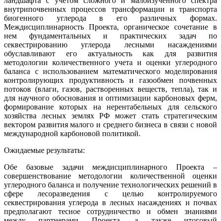
ландшафта с учетом сложного и малоизученного спектра
внутрипочвенных процессов трансформации и транспорта
биогенного углерода в его различных формах.
Междисциплинарность Проекта, органическое сочетание в
нем фундаментальных и практических задач по
секвестрированию углерода лесными насаждениями
обуславливают его актуальность как для развития
методологии количественного учета и оценки углеродного
баланса с использованием математического моделирования
контролирующих продуктивность и газообмен почвенных
потоков (влаги, газов, растворенных веществ, тепла), так и
для научного обоснования и оптимизации карбоновых ферм,
формирование которых на нерентабельных для сельского
хозяйства лесных землях РФ может стать стратегическим
вектором развития малого и среднего бизнеса в связи с новой
международной карбоновой политикой.
Ожидаемые результаты:
Обе базовые задачи междисциплинарного Проекта –
совершенствование методологии количественной оценки
углеродного баланса и получение технологических решений в
сфере лесоразведения с целью контролируемого
секвестрирования углерода в лесных насаждениях и почвах
предполагают тесное сотрудничество и обмен знаниями
между партнерами Проекта, а также итоговый