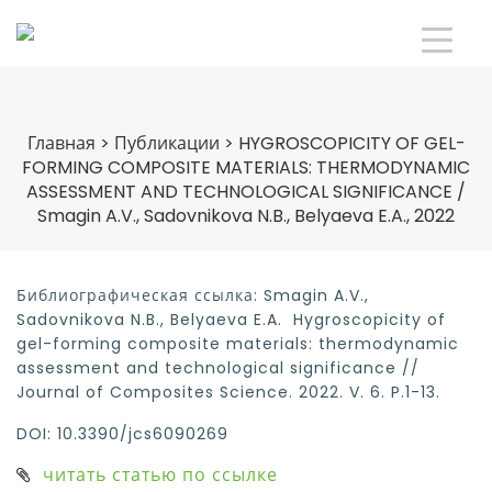
Главная
>
Публикации
>
HYGROSCOPICITY OF GEL-
FORMING COMPOSITE MATERIALS: THERMODYNAMIC
ASSESSMENT AND TECHNOLOGICAL SIGNIFICANCE /
Smagin A.V., Sadovnikova N.B., Belyaeva E.A., 2022
Библиографическая ссылка: Smagin A.V.,
Sadovnikova N.B., Belyaeva E.A. Hygroscopicity of
gel-forming composite materials: thermodynamic
assessment and technological significance //
Journal of Composites Science. 2022. V. 6. P.1-13.
DOI: 10.3390/jcs6090269
читать статью по ссылке