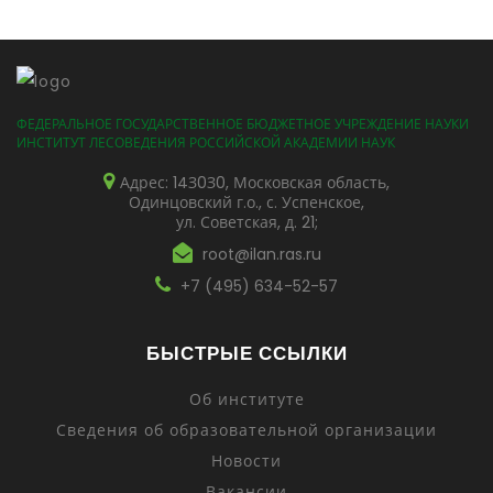
ФЕДЕРАЛЬНОЕ ГОСУДАРСТВЕННОЕ БЮДЖЕТНОЕ УЧРЕЖДЕНИЕ НАУКИ
ИНСТИТУТ ЛЕСОВЕДЕНИЯ РОССИЙСКОЙ АКАДЕМИИ НАУК
Адрес: 14З0З0, Московская область,
Одинцовский г.о., с. Успенское,
ул. Советская, д. 21;
root@ilan.ras.ru
+7 (495) 634-52-57
БЫСТРЫЕ ССЫЛКИ
Об институте
Сведения об образовательной организации
Новости
Вакансии