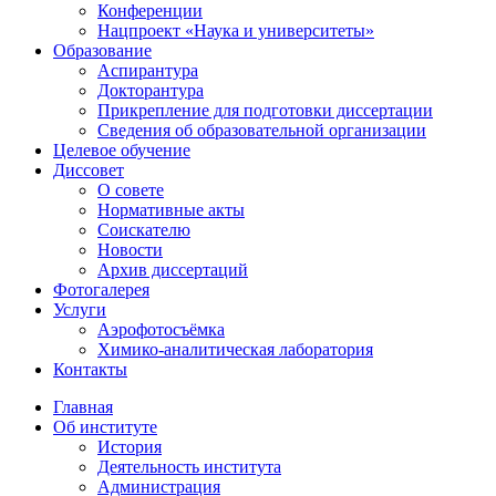
Конференции
Нацпроект «Наука и университеты»
Образование
Аспирантура
Докторантура
Прикрепление для подготовки диссертации
Сведения об образовательной организации
Целевое обучение
Диссовет
О совете
Нормативные акты
Соискателю
Новости
Архив диссертаций
Фотогалерея
Услуги
Аэрофотосъёмка
Химико-аналитическая лаборатория
Контакты
Главная
Об институте
История
Деятельность института
Администрация