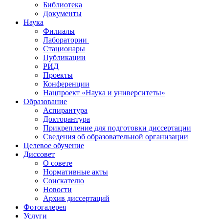
Библиотека
Документы
Наука
Филиалы
Лаборатории
Стационары
Публикации
РИД
Проекты
Конференции
Нацпроект «Наука и университеты»
Образование
Аспирантура
Докторантура
Прикрепление для подготовки диссертации
Сведения об образовательной организации
Целевое обучение
Диссовет
О совете
Нормативные акты
Соискателю
Новости
Архив диссертаций
Фотогалерея
Услуги