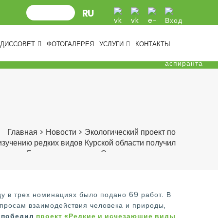
ДИССОВЕТ
ФОТОГАЛЕРЕЯ
УСЛУГИ
КОНТАКТЫ
Главная
>
Новости
>
Экологический проект по
изучению редких видов Курской области получил
диплом Гран-при конкурса «Спасти и сохранить»
оду в трех номинациях было подано 69 работ. В
просам взаимодействия человека и природы,
»
победил
проект «Редкие и исчезающие виды