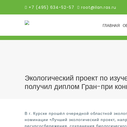
+7 (495) 634-52-57
root@ilan.ras.ru
ГЛАВНАЯ
О
Экологический проект по изуч
получил диплом Гран-при конк
В г. Курске прошёл очередной областной эколо
номинации «Лучший экологический проект, нап
ресурсосбережения, сохранения биологического