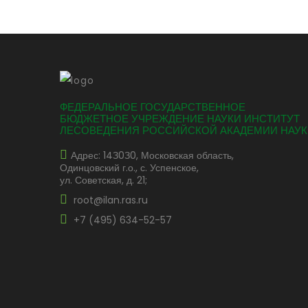
ФЕДЕРАЛЬНОЕ ГОСУДАРСТВЕННОЕ
БЮДЖЕТНОЕ УЧРЕЖДЕНИЕ НАУКИ ИНСТИТУТ
ЛЕСОВЕДЕНИЯ РОССИЙСКОЙ АКАДЕМИИ НАУК
Адрес: 14З0З0, Московская область,
Одинцовский г.о., с. Успенское,
ул. Советская, д. 21;
root@ilan.ras.ru
+7 (495) 634-52-57