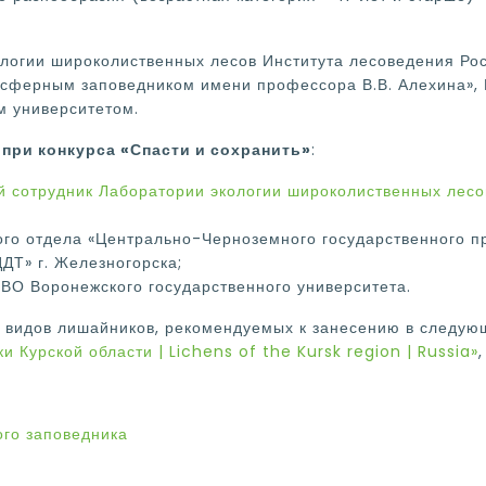
логии широколиственных лесов Института лесоведения Рос
ферным заповедником имени профессора В.В. Алехина», М
м университетом.
при конкурса «Спасти и сохранить»
:
й сотрудник Лаборатории экологии широколиственных лесо
ного отдела «Центрально-Черноземного государственного 
ДТ» г. Железногорска;
 ВО Воронежского государственного университета.
3 видов лишайников, рекомендуемых к занесению в следующ
и Курской области | Lichens of the Kursk region | Russia»
го заповедника