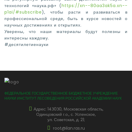
технологий
«наука.рф» (
https://xn--80aa3ak5a.xn--
p1ai/#subscribe
), чтобы расти и
развиваться в
профессиональной среде, быть в курсе новостей о
научных достижениях и
открытиях.
Уверены, что наши материалы будут полезны и
интересны каждому.
#десятилетиенауки
ФЕДЕРАЛЬНОЕ ГОСУДАРСТВЕННОЕ БЮДЖЕТНОЕ УЧРЕЖДЕНИЕ
НАУКИ ИНСТИТУТ ЛЕСОВЕДЕНИЯ РОССИЙСКОЙ АКАДЕМИИ НАУК
Адрес: 14З0З0, Московская область,
Одинцовский г.о., с. Успенское,
ул. Советская, д. 21;
root@ilan.ras.ru