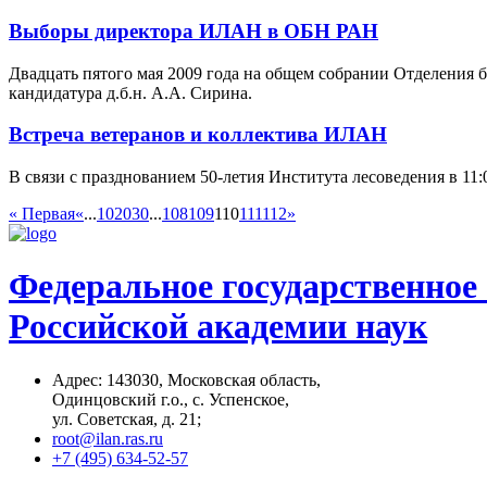
Выборы директора ИЛАН в ОБН РАН
Двадцать пятого мая 2009 года на общем собрании Отделения
кандидатура д.б.н. А.А. Сирина.
Встреча ветеранов и коллектива ИЛАН
В связи с празднованием 50-летия Института лесоведения в 11
« Первая
«
...
10
20
30
...
108
109
110
111
112
»
Федеральное государственное
Российской академии наук
Адрес: 14З0З0, Московская область,
Одинцовский г.о., с. Успенское,
ул. Советская, д. 21;
root@ilan.ras.ru
+7 (495) 634-52-57