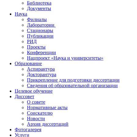
Библиотека
Документы
Наука
Филиалы
Лаборатории
Стационары
Публикации
РИД
Проекты
Конференции
Нацпроект «Наука и университеты»
Образование
Аспирантура
Докторантура
Прикрепление для подготовки диссертации
Сведения об образовательной организации
Целевое обучение
Диссовет
О совете
Нормативные акты
Соискателю
Новости
Архив диссертаций
Фотогалерея
Услуги