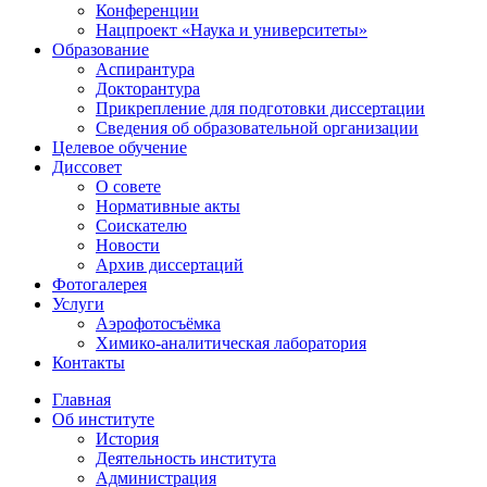
Конференции
Нацпроект «Наука и университеты»
Образование
Аспирантура
Докторантура
Прикрепление для подготовки диссертации
Сведения об образовательной организации
Целевое обучение
Диссовет
О совете
Нормативные акты
Соискателю
Новости
Архив диссертаций
Фотогалерея
Услуги
Аэрофотосъёмка
Химико-аналитическая лаборатория
Контакты
Главная
Об институте
История
Деятельность института
Администрация