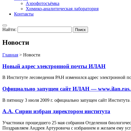
Аэрофотосъёмка
Химико-аналитическая лаборатория
Контакты
Найти:
Новости
Главная
>
Новости
Новый адрес электронной почты ИЛАН
В Институте лесоведения РАН изменился адрес электронной почт
Официально запущен сайт ИЛАН — www.ilan.ras.
В пятницу 3 июля 2009 г. официально запущен сайт Института
А.А. Сирин избран директором института
Участники прошедшего 25 мая собрания Отделения биологичес
Поздравляем Андрея Артуровича с избранием и желаем ему усп