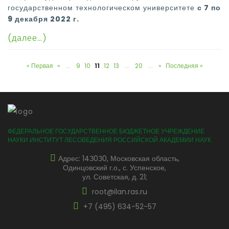
государственном технологическом университете
с 7 по
9 декабря 2022 г.
(далее…)
« Первая
«
...
9
10
11
12
13
...
20
...
»
Последняя »
ФЕДЕРАЛЬНОЕ ГОСУДАРСТВЕННОЕ БЮДЖЕТНОЕ УЧРЕЖДЕНИЕ
НАУКИ ИНСТИТУТ ЛЕСОВЕДЕНИЯ РОССИЙСКОЙ АКАДЕМИИ НАУК
Адрес: 14З0З0, Московская область,
Одинцовский г.о., с. Успенское,
ул. Советская, д. 21;
root@ilan.ras.ru
+7 (495) 634-52-57