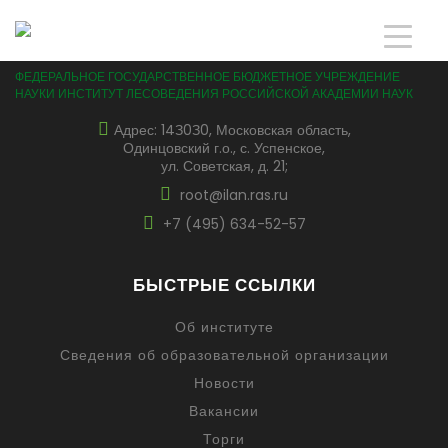
ФЕДЕРАЛЬНОЕ ГОСУДАРСТВЕННОЕ БЮДЖЕТНОЕ УЧРЕЖДЕНИЕ
НАУКИ ИНСТИТУТ ЛЕСОВЕДЕНИЯ РОССИЙСКОЙ АКАДЕМИИ НАУК
Адрес: 14З0З0, Московская область,
Одинцовский г.о., с. Успенское,
ул. Советская, д. 21;
root@ilan.ras.ru
+7 (495) 634-52-57
БЫСТРЫЕ ССЫЛКИ
Об институте
Сведения об образовательной организации
Новости
Вакансии
Торги