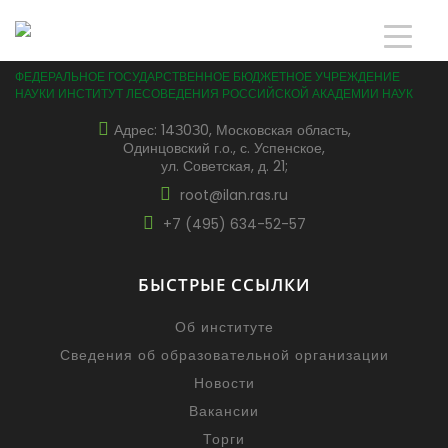
ФЕДЕРАЛЬНОЕ ГОСУДАРСТВЕННОЕ БЮДЖЕТНОЕ УЧРЕЖДЕНИЕ
НАУКИ ИНСТИТУТ ЛЕСОВЕДЕНИЯ РОССИЙСКОЙ АКАДЕМИИ НАУК
Адрес: 14З0З0, Московская область,
Одинцовский г.о., с. Успенское,
ул. Советская, д. 21;
root@ilan.ras.ru
+7 (495) 634-52-57
БЫСТРЫЕ ССЫЛКИ
Об институте
Сведения об образовательной организации
Новости
Вакансии
Торги