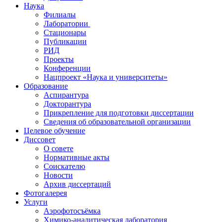
Наука
Филиалы
Лаборатории
Стационары
Публикации
РИД
Проекты
Конференции
Нацпроект «Наука и университеты»
Образование
Аспирантура
Докторантура
Прикрепление для подготовки диссертации
Сведения об образовательной организации
Целевое обучение
Диссовет
О совете
Нормативные акты
Соискателю
Новости
Архив диссертаций
Фотогалерея
Услуги
Аэрофотосъёмка
Химико-аналитическая лаборатория